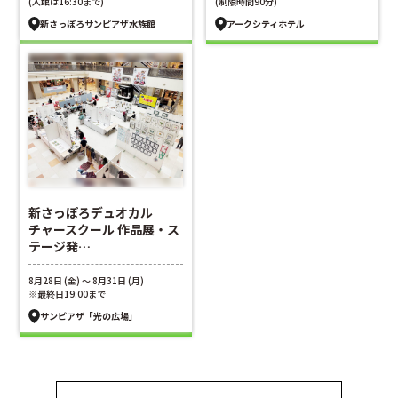
(入館は16:30まで)
(制限時間90分)
新さっぽろサンピアザ水族館
アークシティホテル
新さっぽろデュオカル
チャースクール 作品展・ス
テージ発…
8月28日 (金) ～ 8月31日 (月)
※最終日19:00まで
サンピアザ「光の広場」